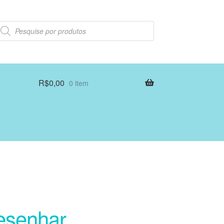
esquisar
rodutos
R$
0,00
0 item
esenhar