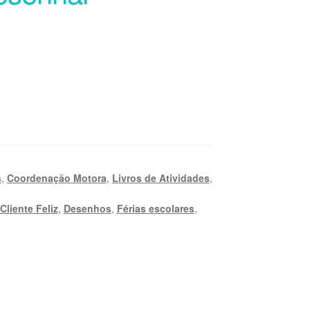
s
,
Coordenação Motora
,
Livros de Atividades
,
Cliente Feliz
,
Desenhos
,
Férias escolares
,