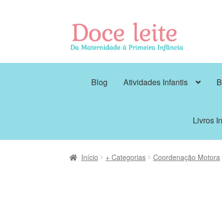
Pular
Pular
para
para
navegação
o
conteúdo
Blog
Atividades Infantis
B
Livros In
Início
+ Categorias
Coordenação Motora