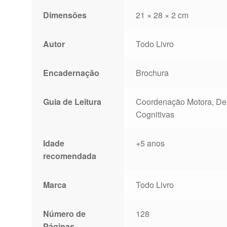
Dimensões
21 × 28 × 2 cm
Autor
Todo Livro
Encadernação
Brochura
Guia de Leitura
Coordenação Motora, Desp
Cognitivas
Idade
+5 anos
recomendada
Marca
Todo Livro
Número de
128
Páginas