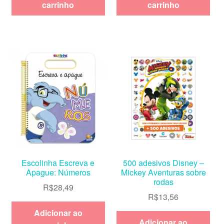
carrinho
carrinho
Escolinha Escreva e
500 adesivos Disney –
Apague: Números
Mickey Aventuras sobre
rodas
R$
28,49
R$
13,56
Adicionar ao
Adicionar ao