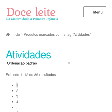
Pular
Pular
Menu
para
para
navegação
o
conteúdo
Início
Produtos marcados com a tag “Atividades”
Atividades
Exibindo 1–12 de 86 resultados
1
2
3
4
…