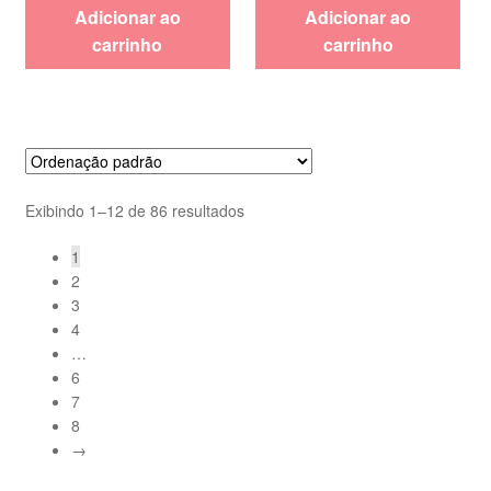
Adicionar ao
Adicionar ao
carrinho
carrinho
Exibindo 1–12 de 86 resultados
1
2
3
4
…
6
7
8
→