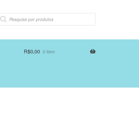
esquisar
rodutos
R$
0,00
0 item