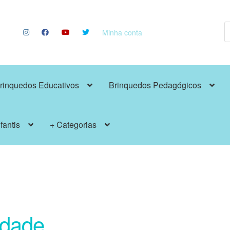
P
p
Minha conta
rinquedos Educativos
Brinquedos Pedagógicos
fantis
+ Categorias
cidade