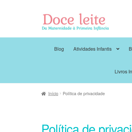
Pular
Pular
para
para
navegação
o
conteúdo
Blog
Atividades Infantis
B
Livros In
Início
Política de privacidade
Política de priva