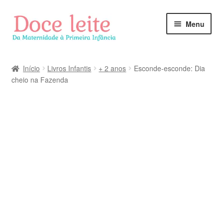
Pular
Pular
Menu
para
para
navegação
o
conteúdo
Início
Livros Infantis
+ 2 anos
Esconde-esconde: Dia
cheio na Fazenda