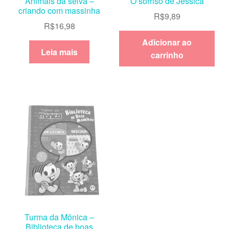
Animais da selva –
O sorriso de Jéssica
criando com massinha
R$
9,89
R$
16,98
Adicionar ao
Leia mais
carrinho
Turma da Mônica –
Biblioteca de boas