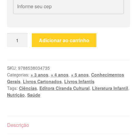
O
Adicionar ao carrinho
corpo
de
Bóris
quantidade
SKU:
9788538034735
Categorias:
+ 3 anos
,
+ 4 anos
,
+ 5 anos
,
Conhecimentos
Gerais
,
Livros Cartonados
,
Livros Infantis
Tags:
Ciências
,
Editora Ciranda Cultural
,
Literatura Infantil
,
Nutrição
,
Saúde
Descrição