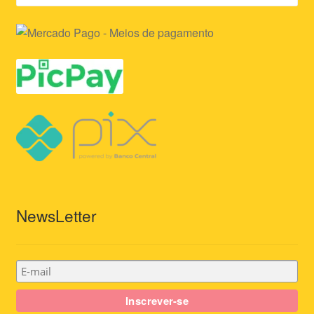
NewsLetter