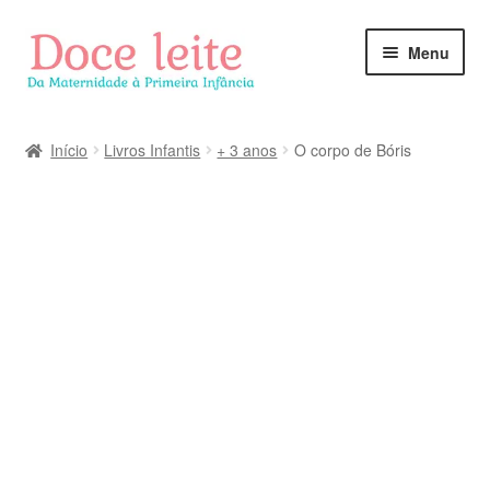
Pular
Pular
Menu
para
para
navegação
o
conteúdo
Início
Livros Infantis
+ 3 anos
O corpo de Bóris