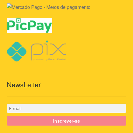
NewsLetter