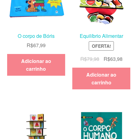
O corpo de Bóris
Equilíbrio Alimentar
R$
67,99
OFERTA!
O
O
R$
79,98
R$
63,98
Adicionar ao
preço
preço
carrinho
original
atual
Adicionar ao
era:
é:
carrinho
R$79,98.
R$63,9