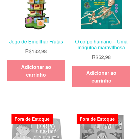
Jogo de Empilhar Frutas
O corpo humano – Uma
máquina maravilhosa
R$
132,98
R$
52,98
Adicionar ao
Adicionar ao
carrinho
carrinho
Fora de Estoque
Fora de Estoque