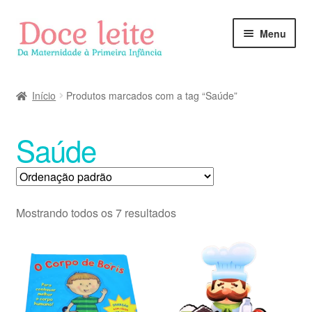
Pular
Pular
Menu
para
para
navegação
o
conteúdo
Início
Produtos marcados com a tag “Saúde”
Saúde
Mostrando todos os 7 resultados