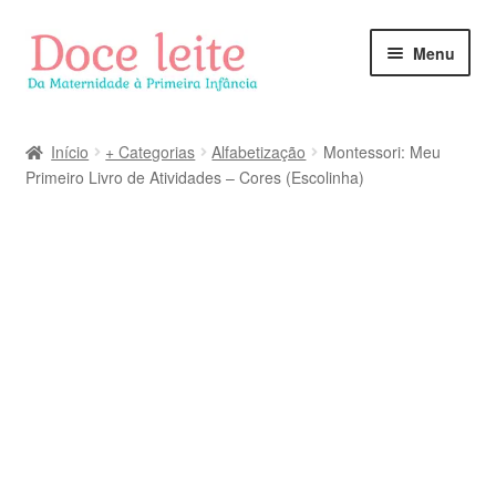
Pular
Pular
Menu
para
para
navegação
o
conteúdo
Início
+ Categorias
Alfabetização
Montessori: Meu
Primeiro Livro de Atividades – Cores (Escolinha)