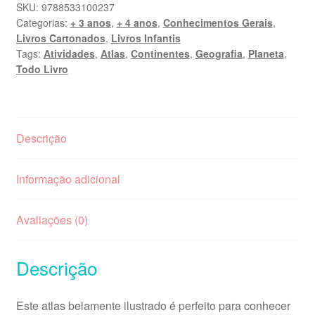
SKU:
9788533100237
Categorias:
+ 3 anos
,
+ 4 anos
,
Conhecimentos Gerais
,
Livros Cartonados
,
Livros Infantis
Tags:
Atividades
,
Atlas
,
Continentes
,
Geografia
,
Planeta
,
Todo Livro
Descrição
Informação adicional
Avaliações (0)
Descrição
Este atlas belamente ilustrado é perfeito para conhecer