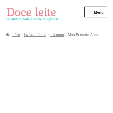
Pular
Pular
Menu
para
para
navegação
o
conteúdo
Início
Livros Infantis
+ 3 anos
Meu Primeiro Atlas