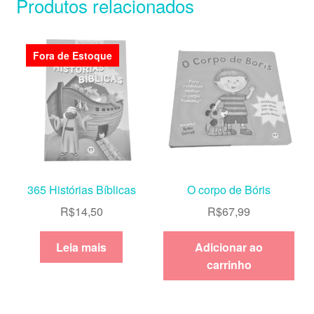
Produtos relacionados
Fora de Estoque
365 Histórias Bíblicas
O corpo de Bóris
R$
14,50
R$
67,99
Leia mais
Adicionar ao
carrinho