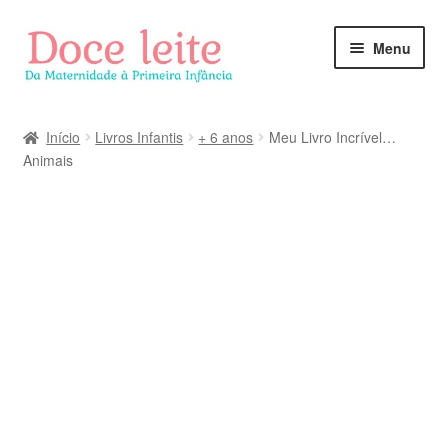
Pular
Pular
Menu
para
para
navegação
o
conteúdo
Início
Livros Infantis
+ 6 anos
Meu Livro Incrível…
Animais