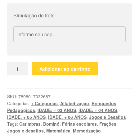
Simulação de frete
Dominó
Adicionar ao carrinho
Frações
quantidade
SKU:
7898017032687
Categorias:
+ Categorias
,
Alfabetização
,
Brinquedos
Pedagógicos
,
IDADE: + 03 ANOS
,
IDADE: + 04 ANOS
,
IDADE: + 05 ANOS
,
IDADE: + 06 ANOS
,
Jogos e Desafios
Tags:
Carimbras
,
Dominó
,
Férias escolares
,
Frações
,
Jogos e desafios
,
Matemática
,
Memorização