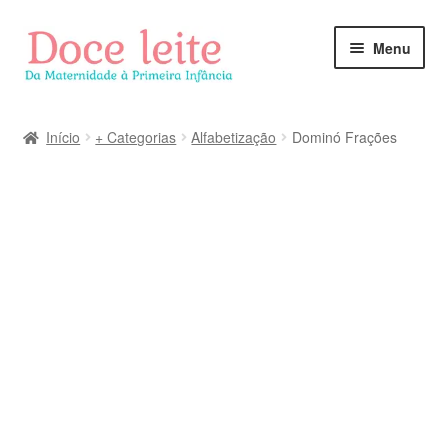
Pular
Pular
Menu
para
para
navegação
o
conteúdo
Início
+ Categorias
Alfabetização
Dominó Frações