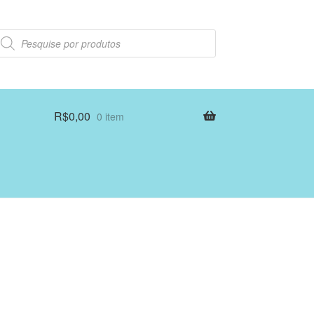
esquisar
rodutos
R$
0,00
0 item