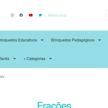
P
p
Minha conta
rinquedos Educativos
Brinquedos Pedagógicos
fantis
+ Categorias
ões”
Frações