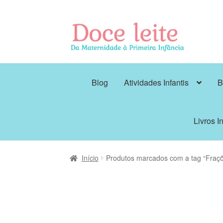
Pular
Pular
para
para
navegação
o
conteúdo
Blog
Atividades Infantis
B
Livros In
Início
Produtos marcados com a tag “Fraç