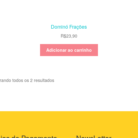
Dominó Frações
R$
23,90
Adicionar ao carrinho
rando todos os 2 resultados
ios de Pagamento
NewsLetter