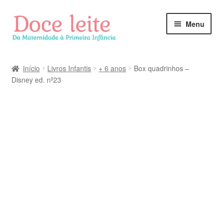
Pular
Pular
Menu
para
para
navegação
o
conteúdo
Início
Livros Infantis
+ 6 anos
Box quadrinhos –
Disney ed. nº23