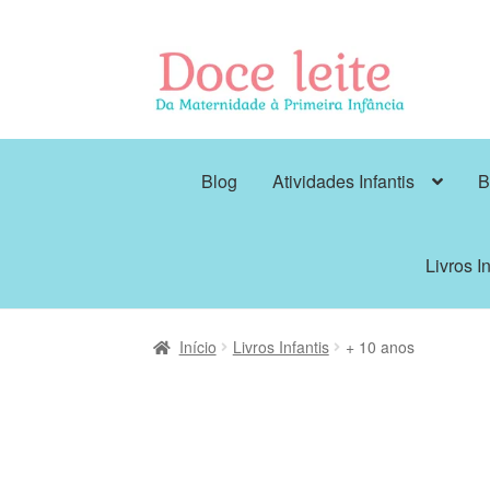
Pular
Pular
para
para
navegação
o
conteúdo
Blog
Atividades Infantis
B
Livros In
Início
Livros Infantis
+ 10 anos