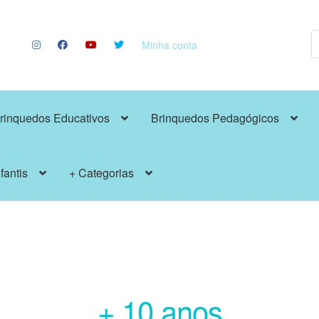
P
p
Minha conta
rinquedos Educativos
Brinquedos Pedagógicos
fantis
+ Categorias
+ 10 anos