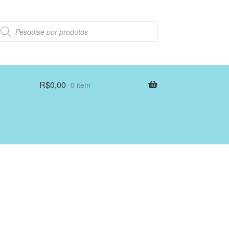
esquisar
rodutos
R$
0,00
0 item