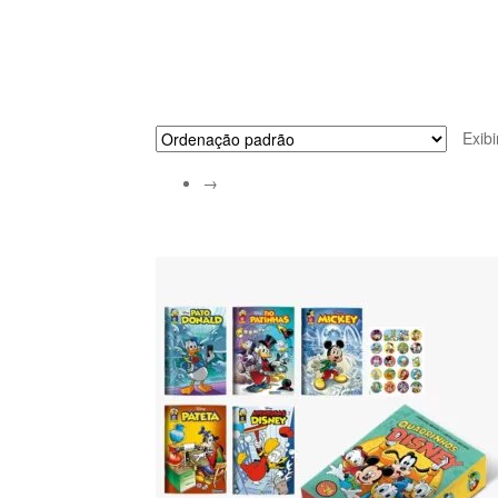
Exib
→