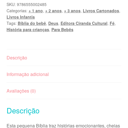
SKU:
9786555002485
Categorias:
+ 1 ano
,
+ 2 anos
,
+ 3 anos
,
Livros Cartonados
,
Livros Infantis
Tags:
Bíblia do bebê
,
Deus
,
Editora Ciranda Cultural
,
Fé
,
História para crianças
,
Para Bebês
Descrição
Informação adicional
Avaliações (0)
Descrição
Esta pequena Bíblia traz histórias emocionantes, cheias