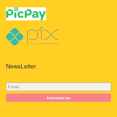
NewsLetter