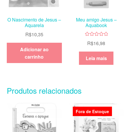
O Nascimento de Jesus –
Meu amigo Jesus –
Aquarela
Aquabook
R$
10,35
Avaliação
R$
16,98
5.00
de 5
Adicionar ao
carrinho
Leia mais
Produtos relacionados
Fora de Estoque