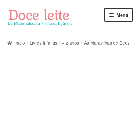
Pular
Pular
Menu
para
para
navegação
o
conteúdo
Início
Livros Infantis
+ 2 anos
As Maravilhas de Deus