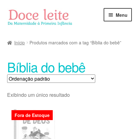
Pular
Pular
Menu
para
para
navegação
o
conteúdo
Início
Produtos marcados com a tag “Bíblia do bebê”
Bíblia do bebê
Exibindo um único resultado
Fora de Estoque