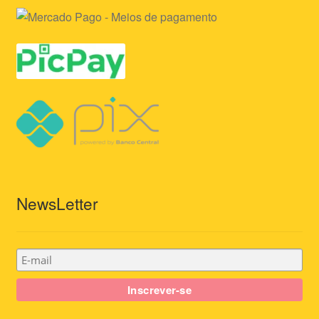
NewsLetter