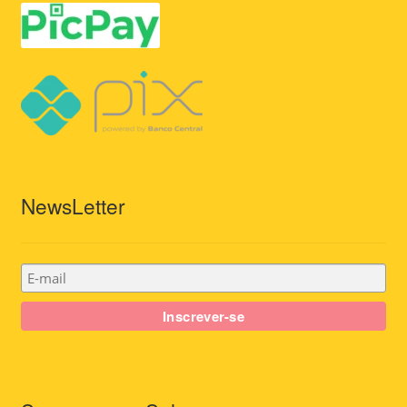
NewsLetter