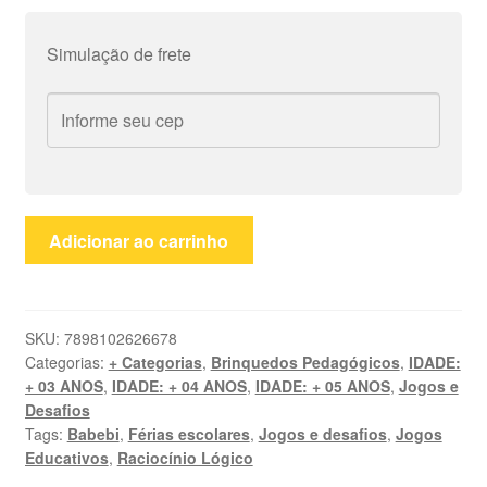
Simulação de frete
A
Adicionar ao carrinho
Dona
Aranha
quantidade
SKU:
7898102626678
Categorias:
+ Categorias
,
Brinquedos Pedagógicos
,
IDADE:
+ 03 ANOS
,
IDADE: + 04 ANOS
,
IDADE: + 05 ANOS
,
Jogos e
Desafios
Tags:
Babebi
,
Férias escolares
,
Jogos e desafios
,
Jogos
Educativos
,
Raciocínio Lógico