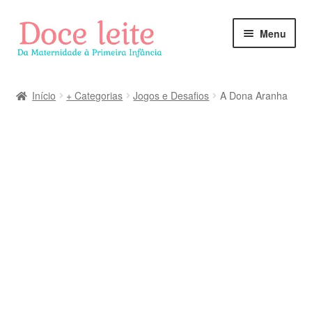
Pular
Pular
Menu
para
para
navegação
o
conteúdo
Início
+ Categorias
Jogos e Desafios
A Dona Aranha