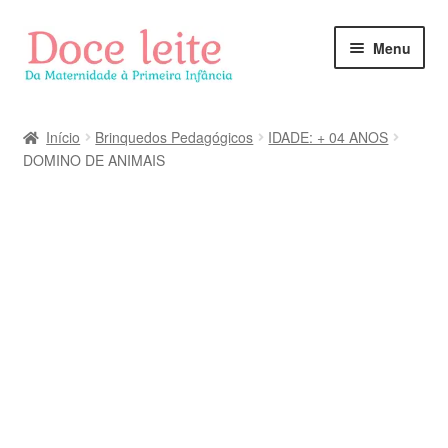
Pular
Pular
Menu
para
para
navegação
o
conteúdo
Início
Brinquedos Pedagógicos
IDADE: + 04 ANOS
DOMINO DE ANIMAIS