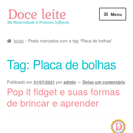
Pular
Pular
Menu
para
para
navegação
o
conteúdo
Início
Posts marcados com a tag “Placa de bolhas”
Tag:
Placa de bolhas
Publicado em
31/07/2021
por
admin
—
Deixe um comentário
Pop it fidget e suas formas
de brincar e aprender