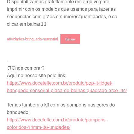
Disponibilizamos gratuitamente um arquivo para
imprimir com os modelos que usamos para fazer as
sequências com grãos e números/quantidades, é só
clicar em baixar👇🏽
atividades-brinquedo-sensorial
Baixar
.
🛒Onde comprar?
Aqui no nosso site pelo link:
https://www.doceleite.com.br/produto/pop-it-fidget-
brinquedo-sensorial-placa-de-bolhas-quadrado-arco-iris/
Temos também o kit com os pompons nas cores do
brinquedo:
https://www.doceleite.com.br/produto/pompons-
coloridos-14mm-36-unidades/