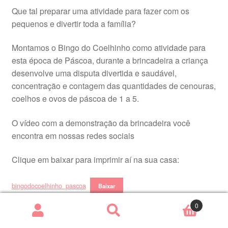
Que tal preparar uma atividade para fazer com os
pequenos e divertir toda a família?
Montamos o Bingo do Coelhinho como atividade para
esta época de Páscoa, durante a brincadeira a criança
desenvolve uma disputa divertida e saudável,
concentração e contagem das quantidades de cenouras,
coelhos e ovos de páscoa de 1 a 5.
O vídeo com a demonstração da brincadeira você
encontra em nossas redes sociais
Clique em baixar para imprimir aí na sua casa:
bingodocoelhinho_pascoa
Baixar
0
Uma ótima dica para fazer no almoço de Páscoa com
Pesquisar
toda família não é mesmo?!
produtos