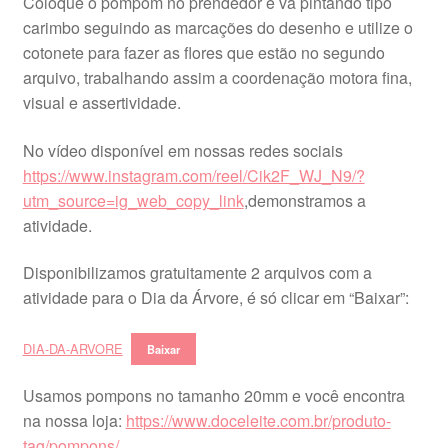
Coloque o pompom no prendedor e vá pintando tipo
carimbo seguindo as marcações do desenho e utilize o
cotonete para fazer as flores que estão no segundo
arquivo, trabalhando assim a coordenação motora fina,
visual e assertividade.
No vídeo disponível em nossas redes sociais
https://www.instagram.com/reel/Cik2F_WJ_N9/?
utm_source=ig_web_copy_link
,demonstramos a
atividade.
Disponibilizamos gratuitamente 2 arquivos com a
atividade para o Dia da Árvore, é só clicar em “Baixar”:
DIA-DA-ARVORE
Baixar
Usamos pompons no tamanho 20mm e você encontra
na nossa loja:
https://www.doceleite.com.br/produto-
tag/pompons/