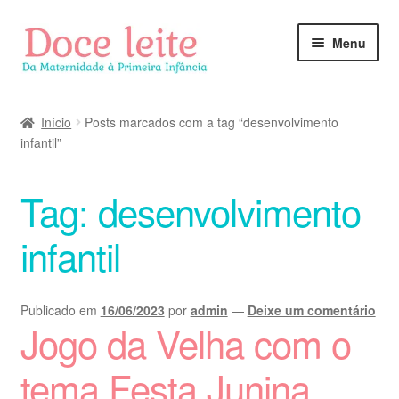
Pular
Pular
Menu
para
para
navegação
o
conteúdo
Início
Posts marcados com a tag “desenvolvimento
infantil”
Tag:
desenvolvimento
infantil
Publicado em
16/06/2023
por
admin
—
Deixe um comentário
Jogo da Velha com o
tema Festa Junina