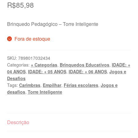
R$
85,98
Brinquedo Pedagógico – Torre Inteligente
Fora de estoque
SKU:
7898017032434
Categorias:
+ Categorias
,
Brinquedos Educativos
,
IDADE: +
04 ANOS
,
IDADE: + 05 ANOS
,
IDADE: + 06 ANOS
,
Jogos e
Desafios
Tags:
Carimbras
,
Empilhar
,
Férias escolares
,
Jogos e
desafios
,
Torre Inteligente
Descrição