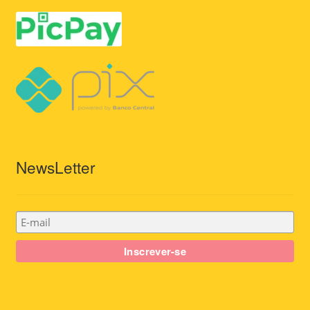
NewsLetter