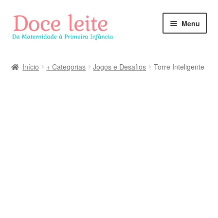
Pular
Pular
Menu
para
para
navegação
o
conteúdo
Início
+ Categorias
Jogos e Desafios
Torre Inteligente