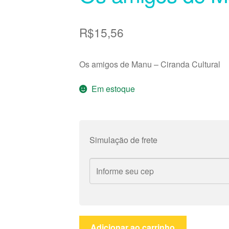
R$
15,56
Os amigos de Manu – Ciranda Cultural
Em estoque
Simulação de frete
Os
Adicionar ao carrinho