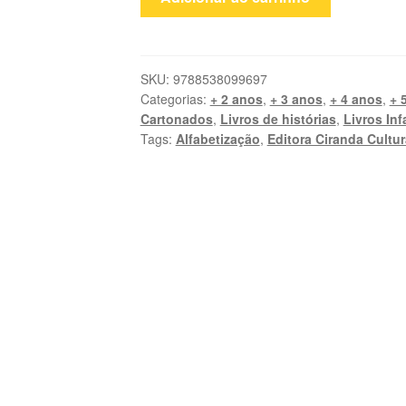
amigos
de
Manu
quantidade
SKU:
9788538099697
Categorias:
+ 2 anos
,
+ 3 anos
,
+ 4 anos
,
+ 
Cartonados
,
Livros de histórias
,
Livros Inf
Tags:
Alfabetização
,
Editora Ciranda Cultur