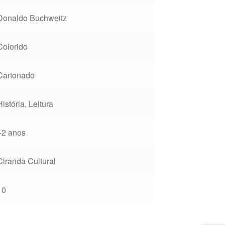
Donaldo Buchweitz
Colorido
Cartonado
História, Leitura
+2 anos
Ciranda Cultural
10