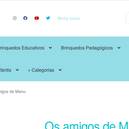
P
p
Minha conta
rinquedos Educativos
Brinquedos Pedagógicos
fantis
+ Categorias
igos de Manu
Os amigos de 