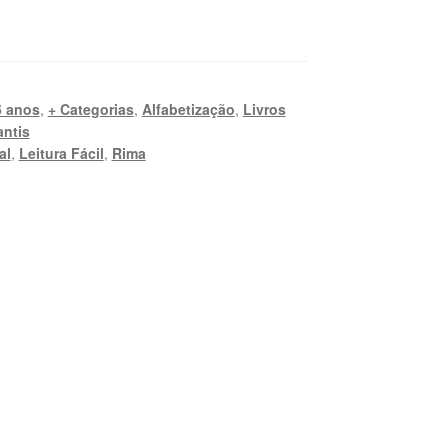
5 anos
,
+ Categorias
,
Alfabetização
,
Livros
antis
al
,
Leitura Fácil
,
Rima