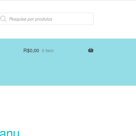
esquisar
rodutos
R$
0,00
0 item
Manu