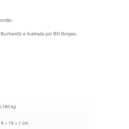
montão.
Buchweitz e ilustrada por Bill Borges,
0,180 kg
19 × 19 × 1 cm