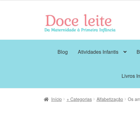
Pular
Pular
para
para
navegação
o
conteúdo
Blog
Atividades Infantis
B
Livros In
Início
+ Categorias
Alfabetização
Os am