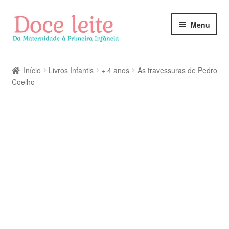
Pular
Pular
Menu
para
para
navegação
o
conteúdo
Início
Livros Infantis
+ 4 anos
As travessuras de Pedro
Coelho