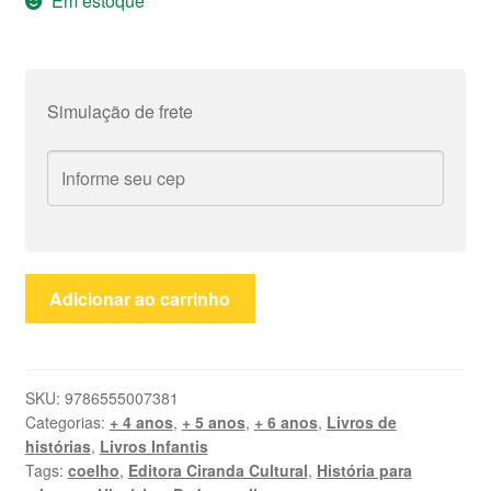
Em estoque
Simulação de frete
As
Adicionar ao carrinho
travessuras
de
Pedro
Coelho
SKU:
9786555007381
Categorias:
+ 4 anos
,
+ 5 anos
,
+ 6 anos
,
Livros de
quantidade
histórias
,
Livros Infantis
Tags:
coelho
,
Editora Ciranda Cultural
,
História para