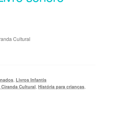
randa Cultural
onados
,
Livros Infantis
 Ciranda Cultural
,
História para crianças
,