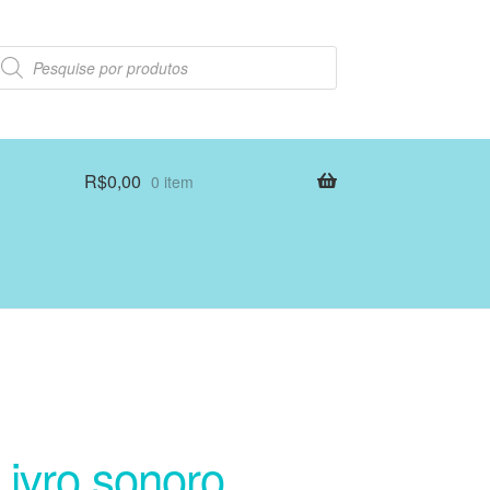
esquisar
rodutos
R$
0,00
0 item
Livro sonoro