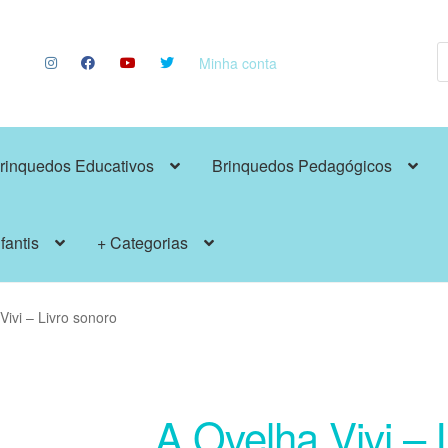
P
p
Minha conta
rinquedos Educativos
Brinquedos Pedagógicos
fantis
+ Categorias
Vivi – Livro sonoro
A Ovelha Vivi – 