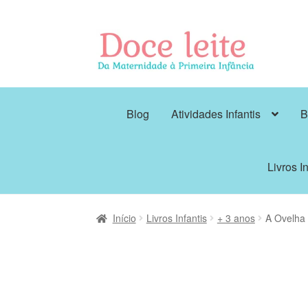
Pular
Pular
para
para
navegação
o
conteúdo
Blog
Atividades Infantis
B
Livros In
Início
Livros Infantis
+ 3 anos
A Ovelha 