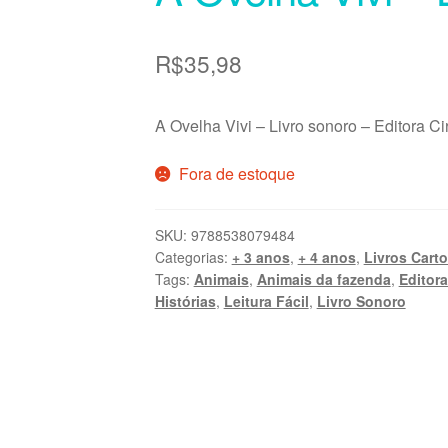
R$
35,98
A Ovelha Vivi – Livro sonoro – Editora Ci
Fora de estoque
SKU:
9788538079484
Categorias:
+ 3 anos
,
+ 4 anos
,
Livros Cart
Tags:
Animais
,
Animais da fazenda
,
Editora
Histórias
,
Leitura Fácil
,
Livro Sonoro