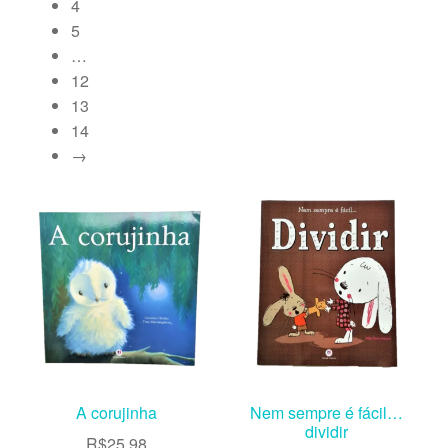
4
5
…
12
13
14
→
A corujinha
Nem sempre é fácil…
dividir
R$
25,98