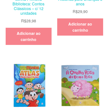
Biblioteca: Contos
anos
Clássicos – c/ 12
R$
29,90
unidades
R$
28,98
Adicionar ao
carrinho
Adicionar ao
carrinho