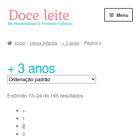
Pular
Pular
Menu
para
para
navegação
o
conteúdo
Início
Livros Infantis
+ 3 anos
Página 2
+ 3 anos
Exibindo 13–24 de 165 resultados
←
1
2
3