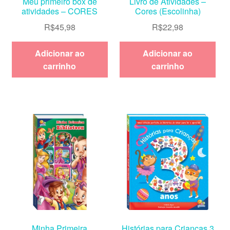
Meu primeiro box de
Livro de Atividades –
atividades – CORES
Cores (Escolinha)
R$
45,98
R$
22,98
Adicionar ao
Adicionar ao
carrinho
carrinho
Minha Primeira
Histórias para Crianças 3