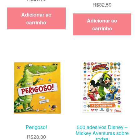
R$
32,59
Adicionar ao
Adicionar ao
carrinho
carrinho
Perigoso!
500 adesivos Disney –
Mickey Aventuras sobre
R$
28,30
rodas