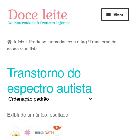
Pular
Pular
Menu
para
para
navegação
o
conteúdo
Início
Produtos marcados com a tag “Transtorno do
espectro autista”
Transtorno do
espectro autista
Exibindo um único resultado