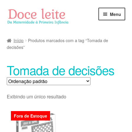
Pular
Pular
Menu
para
para
navegação
o
conteúdo
Início
Produtos marcados com a tag “Tomada de
decisões”
Tomada de decisões
Exibindo um único resultado
Fora de Estoque