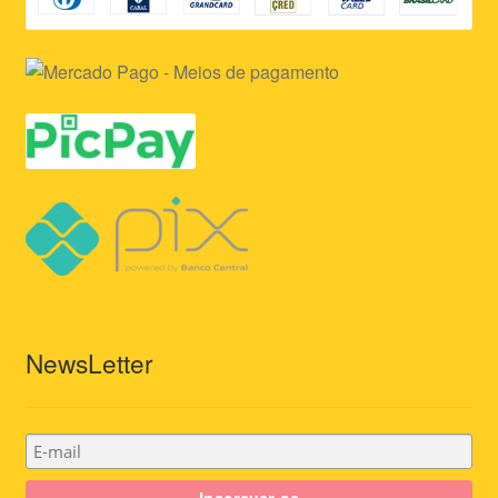
NewsLetter