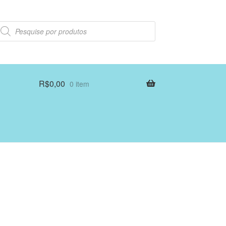
esquisar
rodutos
R$
0,00
0 item