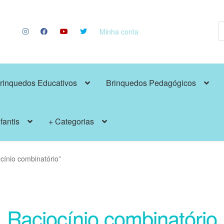
P
p
Minha conta
rinquedos Educativos
Brinquedos Pedagógicos
fantis
+ Categorias
cínio combinatório”
Raciocínio combinatório