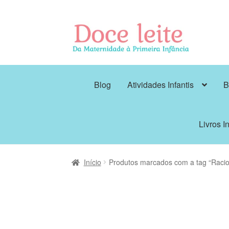
Pular
Pular
para
para
navegação
o
conteúdo
Blog
Atividades Infantis
B
Livros In
Início
Produtos marcados com a tag “Racio