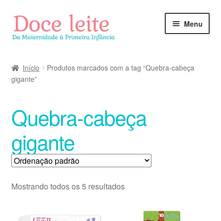
Pular
Pular
Menu
para
para
navegação
o
conteúdo
Início
Produtos marcados com a tag “Quebra-cabeça
gigante”
Quebra-cabeça
gigante
Mostrando todos os 5 resultados