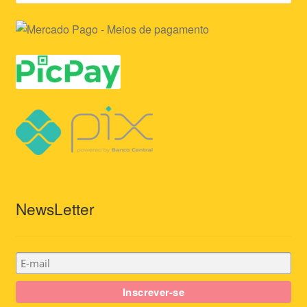
NewsLetter