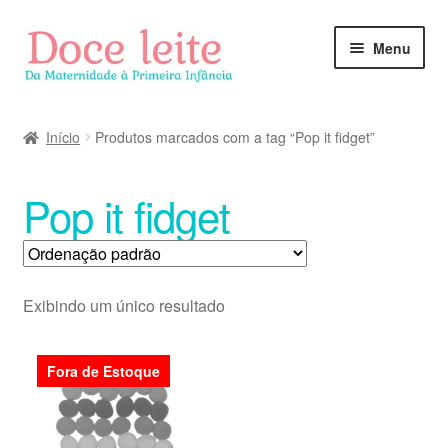
Pular
Pular
Menu
para
para
navegação
o
conteúdo
Início
Produtos marcados com a tag “Pop it fidget”
Pop it fidget
Exibindo um único resultado
Fora de Estoque