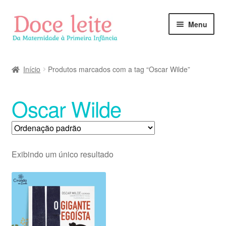
Pular
Pular
Menu
para
para
navegação
o
conteúdo
Início
Produtos marcados com a tag “Oscar Wilde”
Oscar Wilde
Exibindo um único resultado