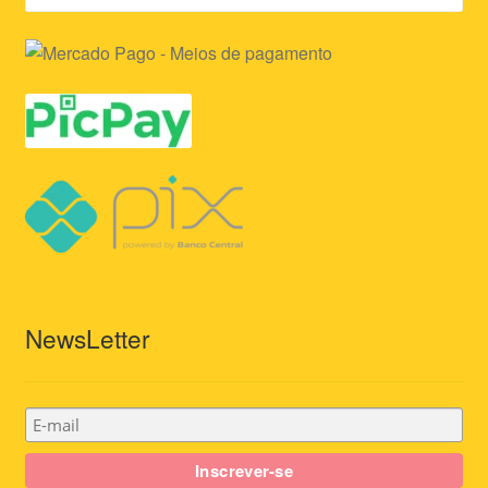
NewsLetter