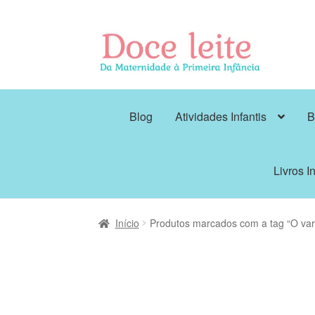
Pular
Pular
para
para
navegação
o
conteúdo
Blog
Atividades Infantis
B
Livros In
Início
Produtos marcados com a tag “O vara