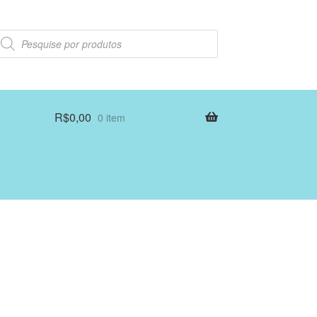
esquisar
rodutos
R$
0,00
0 item