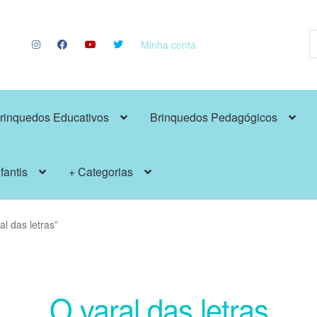
P
p
Minha conta
rinquedos Educativos
Brinquedos Pedagógicos
fantis
+ Categorias
l das letras”
O varal das letras