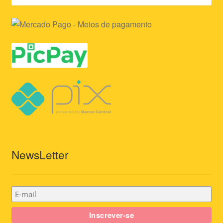
NewsLetter