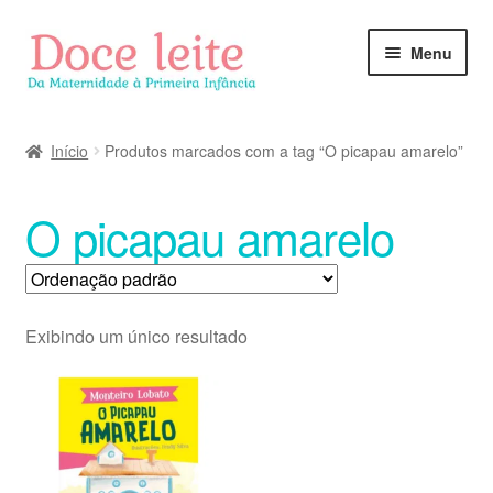
Pular
Pular
Menu
para
para
navegação
o
conteúdo
Início
Produtos marcados com a tag “O picapau amarelo”
O picapau amarelo
Exibindo um único resultado