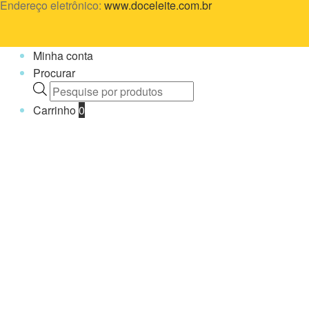
Endereço eletrônico:
www.doceleite.com.br
Minha conta
Procurar
Pesquisar
produtos
Carrinho
0