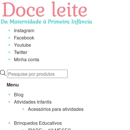
Pular
Pular
para
para
navegação
o
conteúdo
Instagram
Facebook
Youtube
Twitter
Minha conta
Pesquisar
produtos
Menu
Blog
Atividades Infantis
Acessórios para atividades
Brinquedos Educativos