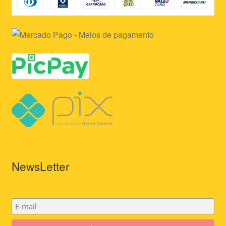
NewsLetter