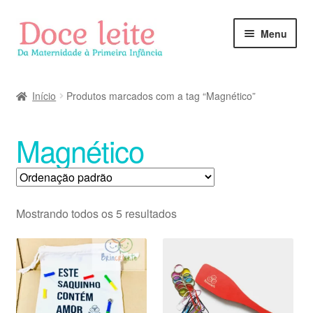
Pular
Pular
Menu
para
para
navegação
o
conteúdo
Início
Produtos marcados com a tag “Magnético”
Magnético
Mostrando todos os 5 resultados