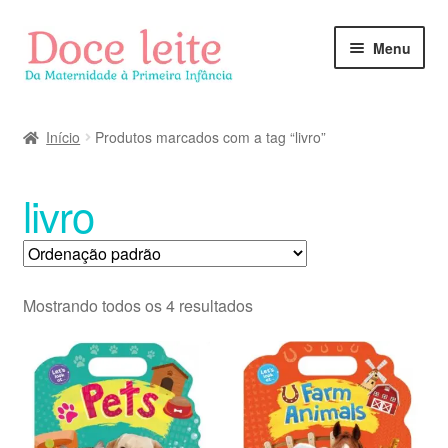
Pular
Pular
Menu
para
para
navegação
o
conteúdo
Início
Produtos marcados com a tag “livro”
livro
Mostrando todos os 4 resultados