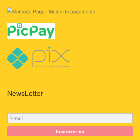
NewsLetter