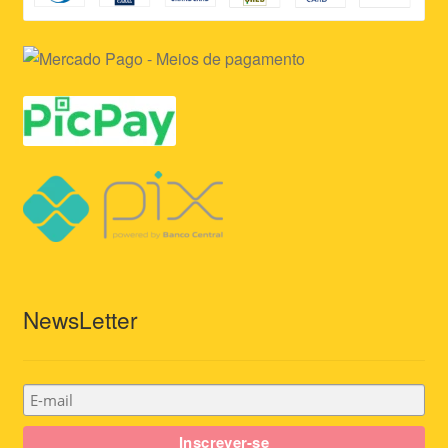
NewsLetter