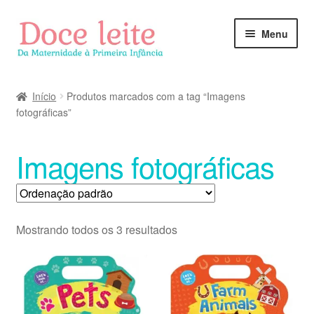
Pular
Pular
Menu
para
para
navegação
o
conteúdo
Início
Produtos marcados com a tag “Imagens
fotográficas”
Imagens fotográficas
Mostrando todos os 3 resultados