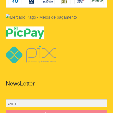
NewsLetter