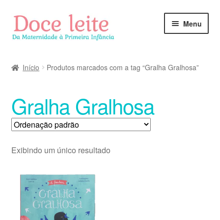
Pular
Pular
Menu
para
para
navegação
o
conteúdo
Início
Produtos marcados com a tag “Gralha Gralhosa”
Gralha Gralhosa
Exibindo um único resultado