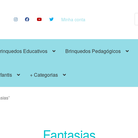
P
p
Minha conta
rinquedos Educativos
Brinquedos Pedagógicos
fantis
+ Categorias
sias”
Fantasias