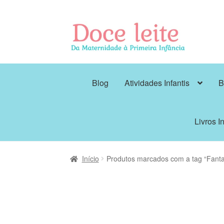
Pular
Pular
para
para
navegação
o
conteúdo
Blog
Atividades Infantis
B
Livros In
Início
Produtos marcados com a tag “Fanta