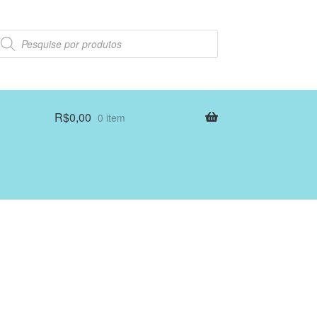
esquisar
rodutos
R$
0,00
0 item