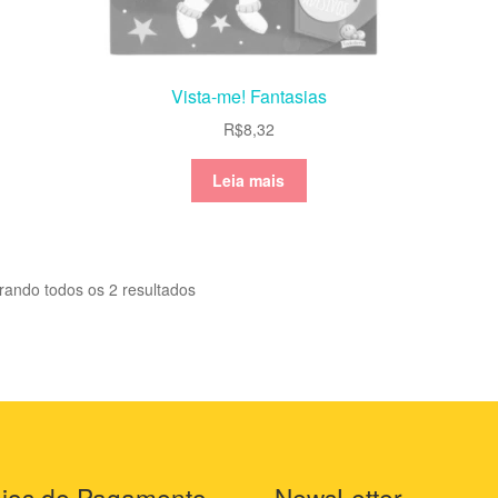
Vista-me! Fantasias
R$
8,32
Leia mais
rando todos os 2 resultados
ios de Pagamento
NewsLetter