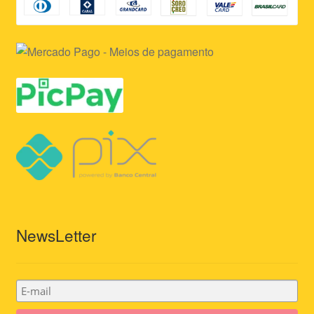
NewsLetter