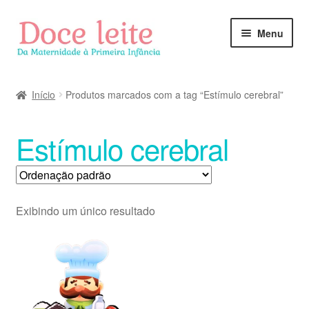
Pular
Pular
Menu
para
para
navegação
o
conteúdo
Início
Produtos marcados com a tag “Estímulo cerebral”
Estímulo cerebral
Exibindo um único resultado