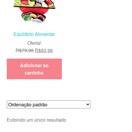
Equilíbrio Alimentar
Oferta!
O
O
R$
79,98
R$
63,98
preço
preço
original
atual
Adicionar ao
era:
é:
carrinho
R$79,98.
R$63,98.
Exibindo um único resultado