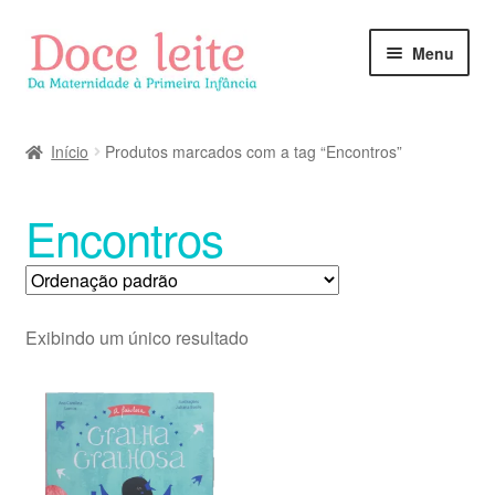
Pular
Pular
Menu
para
para
navegação
o
conteúdo
Início
Produtos marcados com a tag “Encontros”
Encontros
Exibindo um único resultado