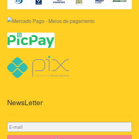
NewsLetter