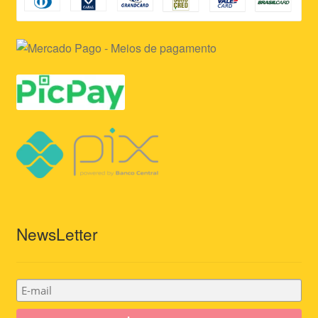
NewsLetter