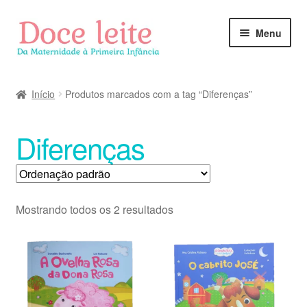
Pular
Pular
Menu
para
para
navegação
o
conteúdo
Início
Produtos marcados com a tag “Diferenças”
Diferenças
Mostrando todos os 2 resultados