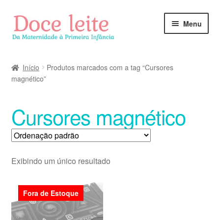
Pular
Pular
Menu
para
para
navegação
o
conteúdo
Início
Produtos marcados com a tag “Cursores
magnético”
Cursores magnético
Exibindo um único resultado
Fora de Estoque