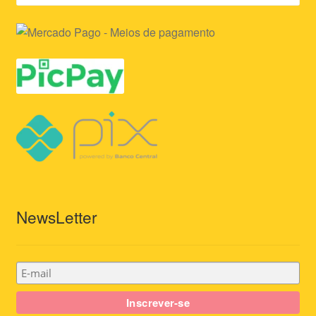
NewsLetter