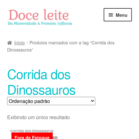
Pular
Pular
Menu
para
para
navegação
o
conteúdo
Início
Produtos marcados com a tag “Corrida dos
Dinossauros”
Corrida dos
Dinossauros
Exibindo um único resultado
Fora de Estoque