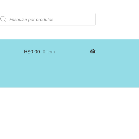
esquisar
rodutos
R$
0,00
0 item