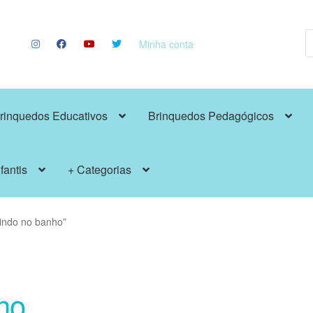
P
p
Minha conta
rinquedos Educativos
Brinquedos Pedagógicos
fantis
+ Categorias
indo no banho”
ho