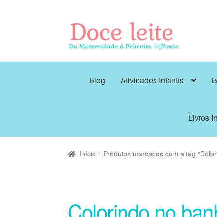
Pular
Pular
para
para
navegação
o
conteúdo
Blog
Atividades Infantis
B
Livros In
Início
Produtos marcados com a tag “Color
Colorindo no ban