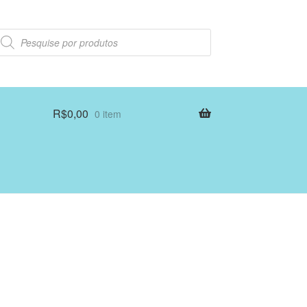
esquisar
rodutos
R$
0,00
0 item