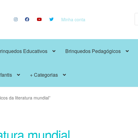
P
p
Minha conta
rinquedos Educativos
Brinquedos Pedagógicos
fantis
+ Categorias
cos da literatura mundial”
ratura mundial