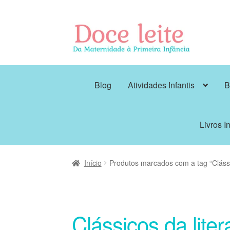
Pular
Pular
para
para
navegação
o
conteúdo
Blog
Atividades Infantis
B
Livros In
Início
Produtos marcados com a tag “Clássi
Clássicos da lite