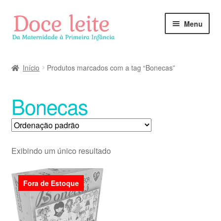
Pular
Pular
Menu
para
para
navegação
o
conteúdo
Início
Produtos marcados com a tag “Bonecas”
Bonecas
Exibindo um único resultado
Fora de Estoque