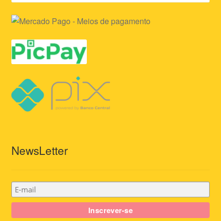
NewsLetter