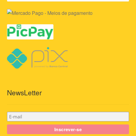
NewsLetter