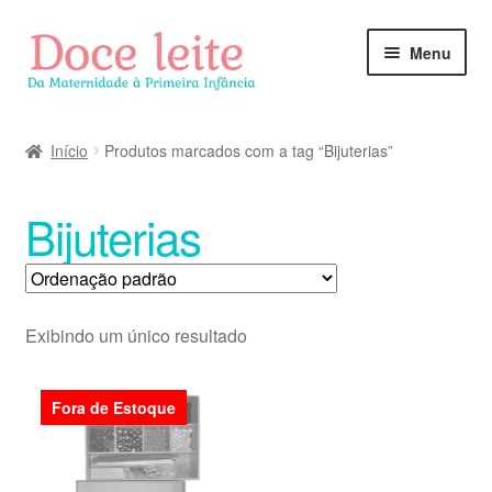
Pular
Pular
Menu
para
para
navegação
o
conteúdo
Início
Produtos marcados com a tag “Bijuterias”
Bijuterias
Exibindo um único resultado
Fora de Estoque