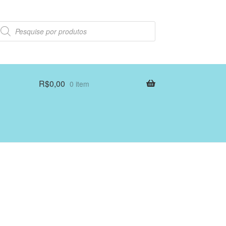
esquisar
rodutos
R$
0,00
0 item