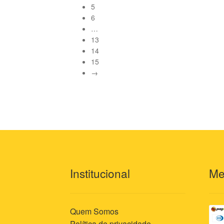
5
6
…
13
14
15
→
Institucional
Me
Quem Somos
Política de privacidade