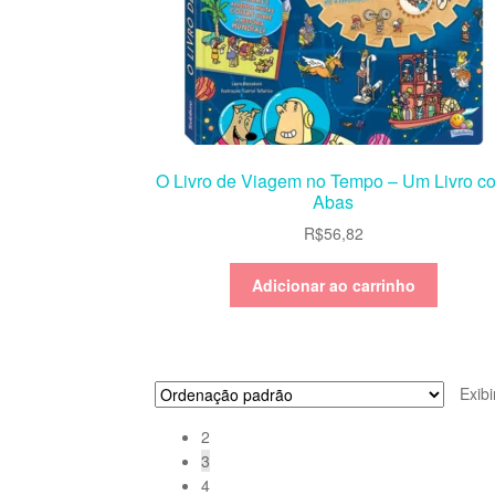
O Livro de Viagem no Tempo – Um Livro c
Abas
R$
56,82
Adicionar ao carrinho
Exib
2
3
4