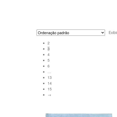
Exib
2
3
4
5
6
…
13
14
15
→