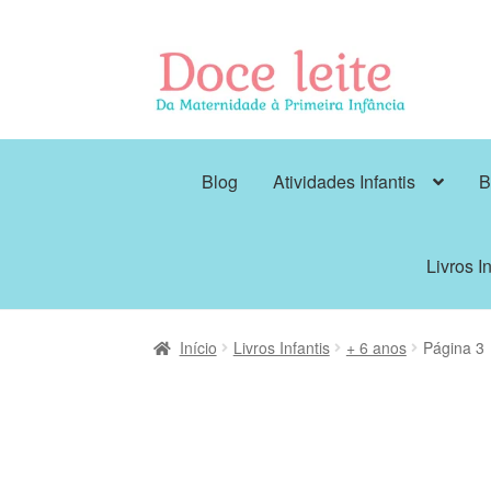
Pular
Pular
para
para
navegação
o
conteúdo
Blog
Atividades Infantis
B
Livros In
Início
Livros Infantis
+ 6 anos
Página 3