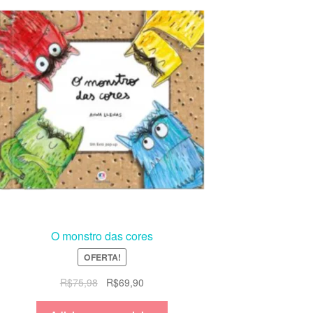
O monstro das cores
OFERTA!
O
O
R$
75,98
R$
69,90
preço
preço
original
atual