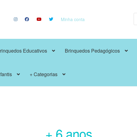
P
p
Minha conta
rinquedos Educativos
Brinquedos Pedagógicos
fantis
+ Categorias
+ 6 anos