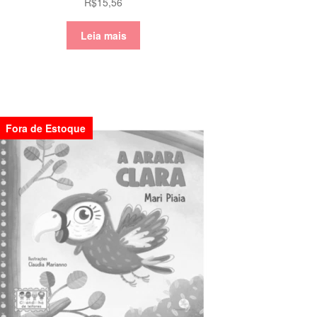
R$
15,56
Leia mais
Fora de Estoque