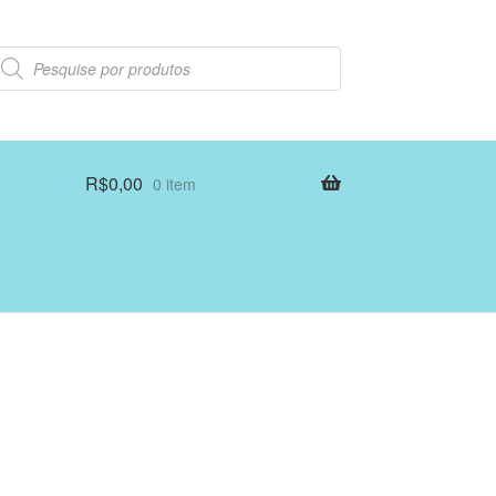
esquisar
rodutos
R$
0,00
0 item