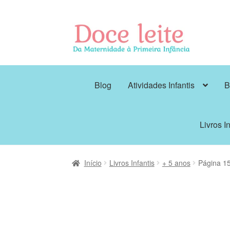
Pular
Pular
para
para
navegação
o
conteúdo
Blog
Atividades Infantis
B
Livros In
Início
Livros Infantis
+ 5 anos
Página 1