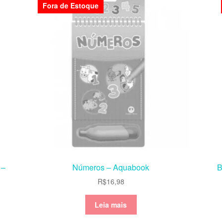
Fora de Estoque
 –
Números – Aquabook
B
R$
16,98
Leia mais