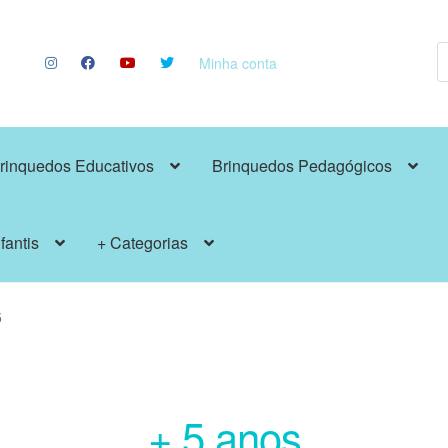
P
p
Minha conta
rinquedos Educativos
Brinquedos Pedagógicos
fantis
+ Categorias
5
+ 5 anos