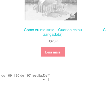
Como eu me sinto…Quando estou
C
zangado(a)
R$
7,98
Leia mais
←
indo 169–180 de 197 resultados
1