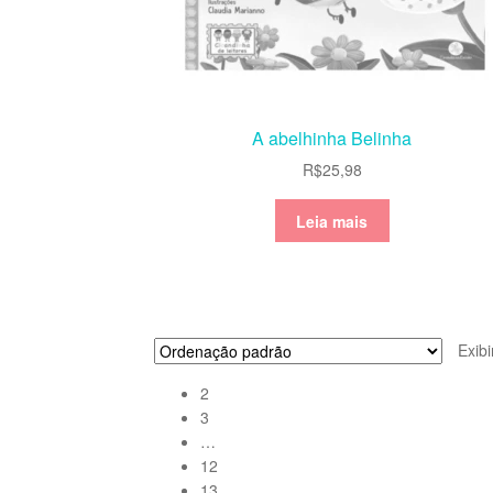
A abelhinha Belinha
R$
25,98
Leia mais
Exib
2
3
…
12
13