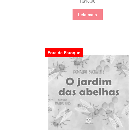
R$
16,98
Leia mais
Fora de Estoque