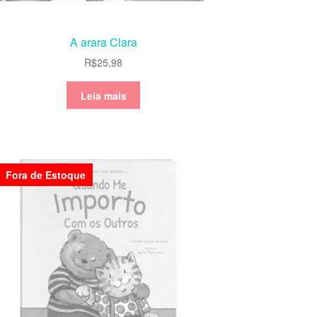
A arara Clara
R$
25,98
Leia mais
Fora de Estoque