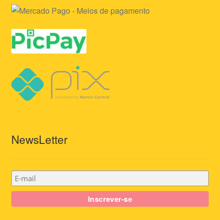
NewsLetter