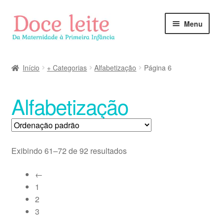
Pular
Pular
Menu
para
para
navegação
o
conteúdo
Início
+ Categorias
Alfabetização
Página 6
Alfabetização
Exibindo 61–72 de 92 resultados
←
1
2
3