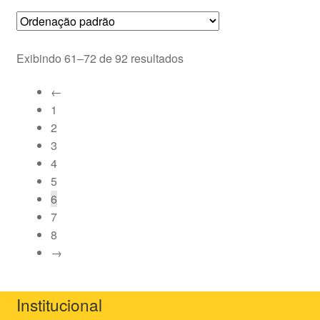
Exibindo 61–72 de 92 resultados
←
1
2
3
4
5
6
7
8
→
Institucional